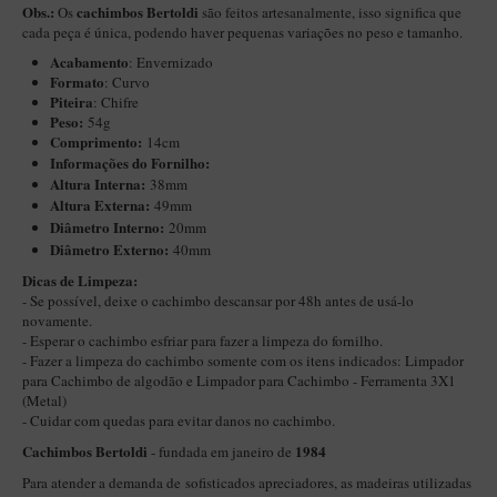
Obs.:
cachimbos Bertoldi
Os
são feitos artesanalmente, isso significa que
Itália Encerado
cada peça é única, podendo haver pequenas variações no peso e tamanho.
Acabamento
: Envernizado
Maestro Nacional
Formato
: Curvo
Maestro Nacional Encerado
Piteira
: Chifre
Peso:
54g
Caboclo - 7 Voltas
Comprimento:
14cm
Informações do Fornilho:
Cachimbeco
Altura Interna:
38mm
Altura Externa:
49mm
Churchwarden
Diâ
metro Interno:
20mm
Fiore
Diâmetro Externo:
40mm
​Dicas de Limpeza:
Giovanni
- Se possível, deixe o cachimbo descansar por 48h antes de usá-lo
Jateado
novamente.
- Esperar o cachimbo esfriar para fazer a limpeza do fornilho.
Luiggi
- Fazer a limpeza do cachimbo somente com os itens indicados:
Limpador
para Cachimbo de algodão
e
Limpador para Cachimbo - Ferramenta 3X1
Montana
(Metal)
- Cuidar com quedas para evitar danos no cachimbo.
Mouton
Cachimbos Bertoldi
1984
- fundada em janeiro de
New Rose
Para atender a demanda de sofisticados apreciadores, as madeiras utilizadas