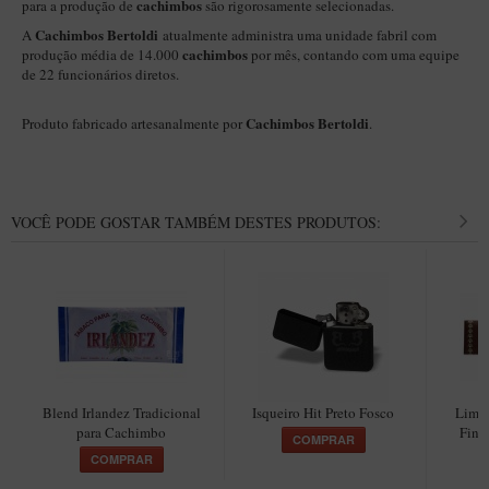
cachimbos
para a produção de
são rigorosamente selecionadas.
New Rose Polido
Cachimbos Bertoldi
A
atualmente administra uma unidade fabril com
Petrus
cachimbos
produção média de 14.000
por mês, contando com uma equipe
de 22 funcionários diretos.
Piccolo
Premium
Cachimbos Bertoldi
Produto fabricado artesanalmente por
.
Sextavado
Zuccardi
VOCÊ PODE GOSTAR TAMBÉM DESTES PRODUTOS:
Callia
Encerado
Hobby
Speciale
BB Liso e Rústico
Elite Longo
Blend Irlandez Tradicional
Isqueiro Hit Preto Fosco
Limp
para Cachimbo
Fina
Barolo
COMPRAR
COMPRAR
CACHIMBOS ARTESANAIS DE BRIAR ITALIANO