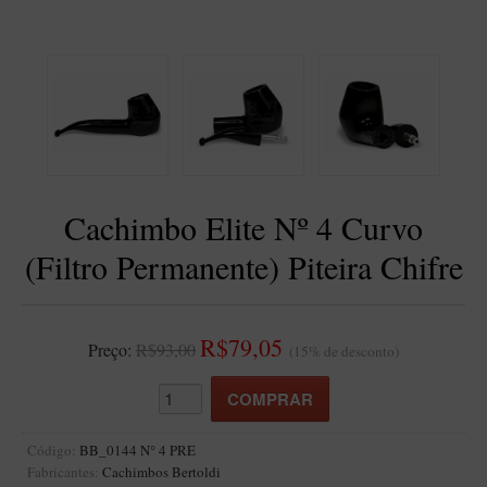
BLENDS
Blend Kumbaya
Blends Para Cachimbo
Blends Para Enrolar
Cândido Giovanella
D'ora
Cachimbo Elite Nº 4 Curvo
Doctor Pipe
(Filtro Permanente) Piteira Chifre
Geróss
Irlandez
Nacionais
R$79,05
Preço:
R$93,00
(15% de desconto)
Sasso
Havana
Finamore
Código:
BB_0144 N° 4 PRE
LINHA IDELFONSO BERTOLDI
Fabricantes:
Cachimbos Bertoldi