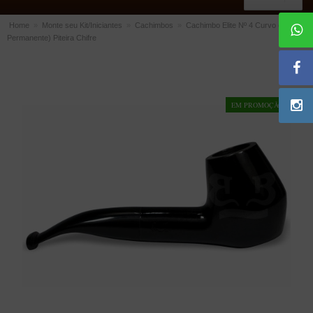
Home
»
Monte seu Kit/Iniciantes
»
Cachimbos
»
Cachimbo Elite Nº 4 Curvo (Filtro
Permanente) Piteira Chifre
ACESSÓRIOS
Dichavadores
Filtros para Cachimbo
EM PROMOÇÃO!
Gás
Isqueiros
Suportes Bertoldi para Cachimbos
Piteiras para Cigarro
Limpadores para Cachimbo
Bolsas para Cachimbo
Cinzeiros
Cortadores de Charuto
Fluidos