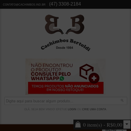
(47) 3308-2184
CONTATO@CACHIMBOS.IND.BR
OLÁ, SEJA BEM VINDO! EFETUE
LOGIN
OU
CRIE UMA CONTA
.
0 item(s) - R$0,00
MENU