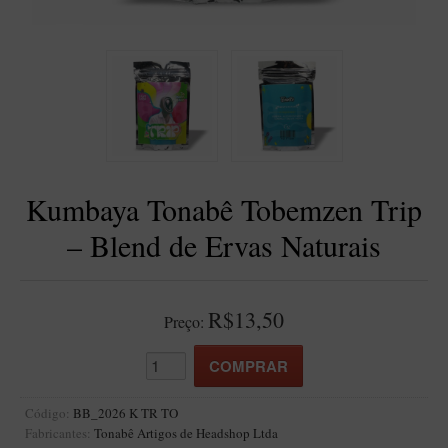
BLENDS
Blend Kumbaya
Blends Para Cachimbo
Blends Para Enrolar
Cândido Giovanella
D'ora
Kumbaya Tonabê Tobemzen Trip
Doctor Pipe
– Blend de Ervas Naturais
Geróss
Irlandez
Nacionais
R$13,50
Preço:
Sasso
Havana
Finamore
Código:
BB_2026 K TR TO
Fabricantes:
Tonabê Artigos de Headshop Ltda
LINHA IDELFONSO BERTOLDI