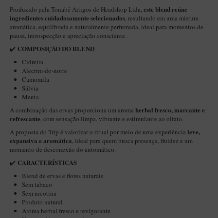
este blend reúne
Produzido pela Tonabê Artigos de Headshop Ltda,
Itália Encerado
ingredientes cuidadosamente selecionados
,
resultando em uma mistura
aromática, equilibrada e naturalmente perfumada, ideal para momentos de
Maestro Nacional
pausa, introspecção e apreciação consciente.
Maestro Nacional Encerado
COMPOSIÇÃO DO BLEND
✔️
Caboclo - 7 Voltas
Cidreira
Alecrim-do-norte
Cachimbeco
Camomila
Sálvia
Churchwarden
Menta
Fiore
herbal fresco, marcante e
A combinação das ervas proporciona um aroma
refrescante
, com sensação limpa, vibrante e estimulante ao olfato.
Giovanni
leve,
A proposta do Trip é valorizar o ritual por meio de uma experiência
expansiva e aromática
Jateado
, ideal para quem busca presença, fluidez e um
momento de desconexão do automático.
Luiggi
CARACTERÍSTICAS
✔️
Montana
Blend de ervas e flores naturais
Sem tabaco
Mouton
Sem nicotina
Produto natural
New Rose
Aroma herbal fresco e revigorante