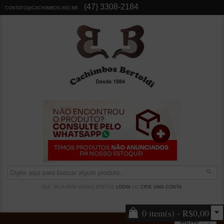
(47) 3308-2184
CONTATO@CACHIMBOS.IND.BR
OLÁ, SEJA BEM VINDO! EFETUE
LOGIN
OU
CRIE UMA CONTA
.
0 item(s) - R$0,00
MENU