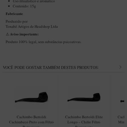
Uso ritualístico e aromático
New Rose Polido
Conteúdo: 15g
Petrus
Fabricante
Piccolo
Produzido por
Tonabê Artigos de Headshop Ltda
Premium
Aviso importante:
⚠️
Sextavado
Produto 100% legal, sem substâncias psicoativas.
Zuccardi
Callia
Encerado
VOCÊ PODE GOSTAR TAMBÉM DESTES PRODUTOS:
Hobby
Speciale
BB Liso e Rústico
Elite Longo
Barolo
Cachimbo Bertoldi
Cachimbo Bertoldi Elite
Cachi
Cachimbeco Preto com Filtro
Longo – Chifre Filtro
Mini 
CACHIMBOS ARTESANAIS DE BRIAR ITALIANO