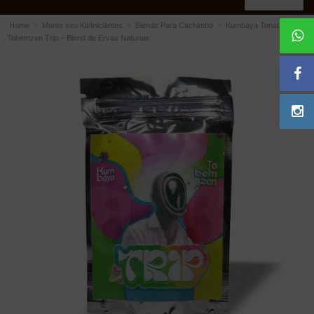
Home
»
Monte seu Kit/Iniciantes
»
Blends Para Cachimbo
»
Kumbaya Tonabê
Tobemzen Trip – Blend de Ervas Naturais
ACESSÓRIOS
Dichavadores
Filtros para Cachimbo
Gás
Isqueiros
Suportes Bertoldi para Cachimbos
Piteiras para Cigarro
Limpadores para Cachimbo
Bolsas para Cachimbo
Cinzeiros
Cortadores de Charuto
Fluidos