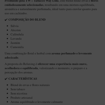
Produzido pela TW
–
Tabacco Way Ltda
flores
, este blend reúne ervas e
cuidadosamente selecionadas
, resultando em uma mistura equilibrada,
Itália Encerado
aromática e naturalmente perfumada, ideal tanto para enrolar quanto para
uso em cachimbo.
Maestro Nacional
COMPOSIÇÃO DO BLEND
✔️
Maestro Nacional Encerado
Sálvia
Caboclo - 7 Voltas
Alecrim
Calêndula
Cachimbeco
Lavanda
Jasmim
Churchwarden
Camomila
Fiore
aroma perfumado e levemente
Uma combinação floral e herbal com
adocicado
.
Giovanni
oferecer uma experiência mais suave,
A proposta do Relaxing é
Jateado
acolhedora e equilibrada
, valorizando o momento, o preparo e a
percepção dos aromas.
Luiggi
CARACTERÍSTICAS
✔️
Montana
Blend de ervas e flores naturais
Sem tabaco
Mouton
Sem nicotina
Produto artesanal
New Rose
Aroma equilibrado e levemente calmante