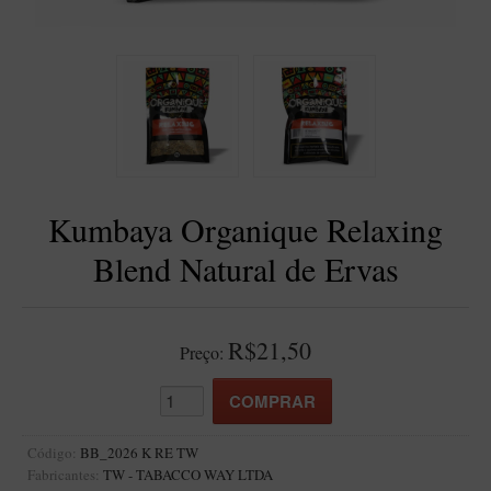
BLENDS
Blend Kumbaya
Blends Para Cachimbo
Blends Para Enrolar
Cândido Giovanella
D'ora
Kumbaya Organique Relaxing
Doctor Pipe
Blend Natural de Ervas
Geróss
Irlandez
Nacionais
R$21,50
Preço:
Sasso
Havana
Finamore
Código:
BB_2026 K RE TW
Fabricantes:
TW - TABACCO WAY LTDA
LINHA IDELFONSO BERTOLDI