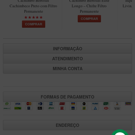
Cachimbo Bertoldi
Cachimbo Bertoldi Elite
Isque
Maestro – Briar Italiano
Cachimbeco Preto com Filtro
Longo – Chifre Filtro
Living 
Permanente
Permanente
Churchwarden – Briar Italiano
COMPRAR
COMPRAR
Jateado
Maestro Compacto – Briar Italiano
MONTE SEU KIT/INICIANTES
INFORMAÇÃO
Blends Para Cachimbo
ATENDIMENTO
Cachimbos
MINHA CONTA
Limpadores para Cachimbo
Suportes
Filtros
FORMAS DE PAGAMENTO
Isqueiros
ENDEREÇO