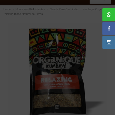
Home
»
Monte seu Kit/Iniciantes
»
Blends Para Cachimbo
»
Kumbaya Organique
Relaxing Blend Natural de Ervas
ACESSÓRIOS
Dichavadores
Filtros para Cachimbo
Gás
Isqueiros
Suportes Bertoldi para Cachimbos
Piteiras para Cigarro
Limpadores para Cachimbo
Bolsas para Cachimbo
Cinzeiros
Cortadores de Charuto
Fluidos