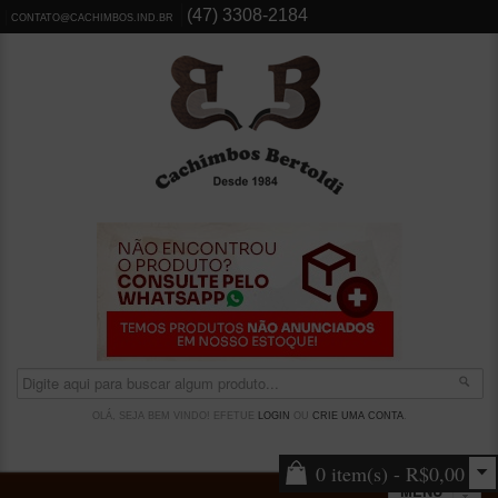
(47) 3308-2184
CONTATO@CACHIMBOS.IND.BR
OLÁ, SEJA BEM VINDO! EFETUE
LOGIN
OU
CRIE UMA CONTA
.
0 item(s) - R$0,00
MENU