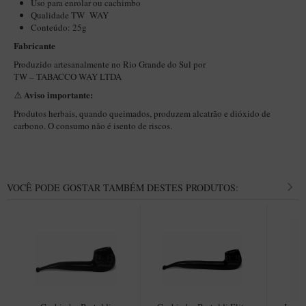
Uso para enrolar ou cachimbo
New Rose Polido
Qualidade TW WAY
Petrus
Conteúdo: 25g
Fabricante
Piccolo
Produzido artesanalmente no Rio Grande do Sul por
Premium
TW – TABACCO WAY LTDA
Sextavado
Aviso importante:
⚠️
Produtos herbais, quando queimados, produzem alcatrão e dióxido de
Zuccardi
carbono. O consumo não é isento de riscos.
Callia
Encerado
Hobby
VOCÊ PODE GOSTAR TAMBÉM DESTES PRODUTOS:
Speciale
BB Liso e Rústico
Elite Longo
Barolo
CACHIMBOS ARTESANAIS DE BRIAR ITALIANO