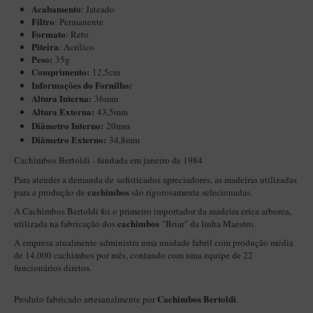
Acabamento
: Jateado
Itália Encerado
Filtro
: Permanente
Formato
: Reto
Maestro Nacional
Piteira
: Acrílico
Peso:
35g
Maestro Nacional Encerado
Comprimento:
12,5cm
Informações do Fornilho:
Caboclo - 7 Voltas
Altura Interna:
36mm
Cachimbeco
Altura Externa:
43,5mm
Diâ
metro Interno:
20mm
Churchwarden
Diâmetro Externo:
34,8mm
Fiore
Cachimbos Bertoldi - fundada em janeiro de 1984
Giovanni
Para atender a demanda de sofisticados apreciadores, as madeiras utilizadas
cachimbos
para a produção de
são rigorosamente selecionadas.
Jateado
A Cachimbos Bertoldi foi o primeiro importador da madeira erica arborea,
cachimbos
utilizada na fabricação dos
"Briar" da linha Maestro.
Luiggi
A empresa atualmente administra uma unidade fabril com produção média
Montana
de 14.000 cachimbos por mês, contando com uma equipe de 22
funcionários diretos.
Mouton
New Rose
Cachimbos Bertoldi
Produto fabricado artesanalmente por
.