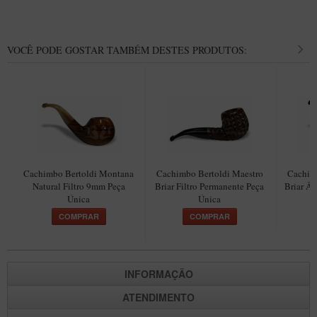
New Rose Polido
Petrus
VOCÊ PODE GOSTAR TAMBÉM DESTES PRODUTOS:
Piccolo
Premium
Sextavado
Zuccardi
Callia
Encerado
Cachimbo Bertoldi Montana
Cachimbo Bertoldi Maestro
Cachimb
Natural Filtro 9mm Peça
Briar Filtro Permanente Peça
Briar Â
Hobby
Única
Única
Speciale
COMPRAR
COMPRAR
BB Liso e Rústico
Elite Longo
INFORMAÇÃO
Barolo
ATENDIMENTO
CACHIMBOS ARTESANAIS DE BRIAR ITALIANO