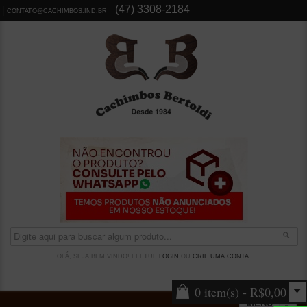
(47) 3308-2184
CONTATO@CACHIMBOS.IND.BR
OLÁ, SEJA BEM VINDO! EFETUE
LOGIN
OU
CRIE UMA CONTA
.
0 item(s) - R$0,00
MENU