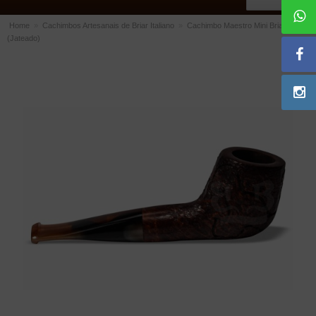
Home
»
Cachimbos Artesanais de Briar Italiano
»
Cachimbo Maestro Mini Briar
(Jateado)
ACESSÓRIOS
Dichavadores
Filtros para Cachimbo
Gás
Isqueiros
Suportes Bertoldi para Cachimbos
Piteiras para Cigarro
Limpadores para Cachimbo
Bolsas para Cachimbo
Cinzeiros
Cortadores de Charuto
Fluidos