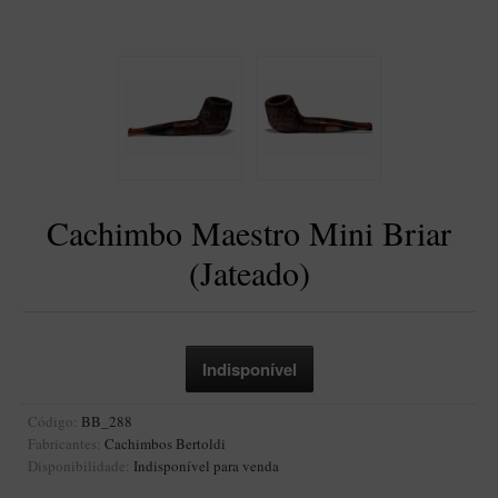
BLENDS
Blend Kumbaya
Blends Para Cachimbo
Blends Para Enrolar
Cândido Giovanella
D'ora
Cachimbo Maestro Mini Briar
Doctor Pipe
(Jateado)
Geróss
Irlandez
Nacionais
Sasso
Havana
Código:
BB_288
Fabricantes:
Cachimbos Bertoldi
Finamore
Disponibilidade:
Indisponível para venda
LINHA IDELFONSO BERTOLDI