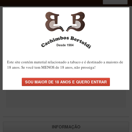
Home
»
Cachimbos Artesanais de Briar Italiano
»
Maestro – Briar Italiano
»
Produto
não encontrado!
ACESSÓRIOS
Dichavadores
Produto não encontrado!
Filtros para Cachimbo
Gás
Isqueiros
Este site contém material relacionado a tabaco e é destinado a maiores de
Suportes Bertoldi para Cachimbos
18 anos. Se você tem MENOS de 18 anos, não prossiga!
Produto não encontrado!
Piteiras para Cigarro
CONTINUAR
Limpadores para Cachimbo
Bolsas para Cachimbo
Cinzeiros
Cortadores de Charuto
Fluidos
INFORMAÇÃO