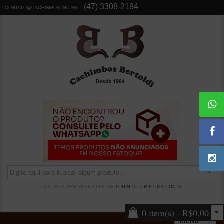
(47) 3308-2184
CONTATO@CACHIMBOS.IND.BR
OLÁ, SEJA BEM VINDO! EFETUE
LOGIN
OU
CRIE UMA CONTA
.
0 item(s) - R$0,00
MENU