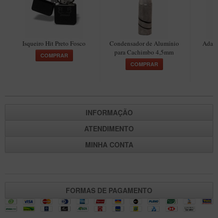
Maestro – Briar Italiano
Churchwarden – Briar Italiano
Jateado
Isqueiro Hit Preto Fosco
Condensador de Alumínio
Adapt
para Cachimbo 4,5mm
C
COMPRAR
Maestro Compacto – Briar Italiano
COMPRAR
MONTE SEU KIT/INICIANTES
Blends Para Cachimbo
Cachimbos
INFORMAÇÃO
Limpadores para Cachimbo
ATENDIMENTO
Suportes
MINHA CONTA
Filtros
Isqueiros
FORMAS DE PAGAMENTO