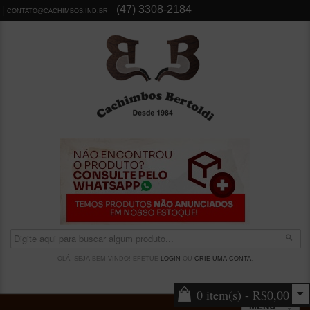
(47) 3308-2184
CONTATO@CACHIMBOS.IND.BR
OLÁ, SEJA BEM VINDO! EFETUE
LOGIN
OU
CRIE UMA CONTA
.
0 item(s) - R$0,00
MENU