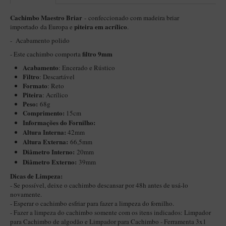
Itália Encerado
Cachimbo Maestro Briar
- confeccionado com madeira briar
piteira em acrílico
importado da Europa e
.
Maestro Nacional
- Acabamento polido
Maestro Nacional Encerado
filtro 9mm
- Este cachimbo comporta
Caboclo - 7 Voltas
Acabamento
: Encerado e Rústico
Filtro
: Descartável
Cachimbeco
Formato
: Reto
Piteira
: Acrílico
Churchwarden
Peso:
68g
Fiore
Comprimento:
15cm
Informações do Fornilho:
Giovanni
Altura Interna:
42mm
Altura Externa:
66,5mm
Jateado
Diâ
metro Interno:
20mm
Diâmetro Externo:
39mm
Luiggi
Dicas de Limpeza:
Montana
- Se possível, deixe o cachimbo descansar por 48h antes de usá-lo
novamente.
Mouton
- Esperar o cachimbo esfriar para fazer a limpeza do fornilho.
New Rose
- Fazer a limpeza do cachimbo somente com os itens indicados:
Limpador
para Cachimbo de algodão
e
Limpador para Cachimbo - Ferramenta 3x1