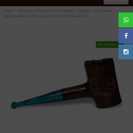
Home
»
Cachimbos Artesanais de Briar Italiano
»
Maestro – Briar Italiano
»
Cachimbo Maestro Briar (Aceita Filtro 9mm) Piteira Acrílico
ACESSÓRIOS
Dichavadores
Filtros para Cachimbo
EM PROMOÇÃO!
Gás
Isqueiros
Suportes Bertoldi para Cachimbos
Piteiras para Cigarro
Limpadores para Cachimbo
Bolsas para Cachimbo
Cinzeiros
Cortadores de Charuto
Fluidos