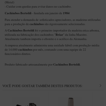
New Rose Polido
(Metal)
- Cuidar com quedas para evitar danos no cachimbo.
Petrus
Cachimbos Bertoldi
1984
- fundada em janeiro de
Piccolo
Para atender a demanda de sofisticados apreciadores, as madeiras utilizadas
cachimbos
para a produção de
são rigorosamente selecionadas.
Premium
Cachimbos Bertoldi
A
foi o primeiro importador da madeira erica arborea,
Sextavado
Briar
utilizada na fabricação dos cachimbos "
" da linha Maestro.
Atualmente tambem importa o ebonite e o acrílico da Alemanha.
Zuccardi
A empresa atualmente administra uma unidade fabril com produção média
Callia
cachimbos
de 14.000
por mês, contando com uma equipe de 22
funcionários diretos.
Encerado
Hobby
Cachimbos Bertoldi
Produto fabricado artesanalmente por
.
Speciale
BB Liso e Rústico
VOCÊ PODE GOSTAR TAMBÉM DESTES PRODUTOS:
Elite Longo
Barolo
CACHIMBOS ARTESANAIS DE BRIAR ITALIANO