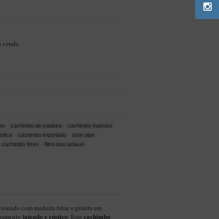
a venda
bo
cachimbo de madeira
cachimbo maestro
adica
cachimbo importado
briar pipe
cachimbo 9mm
filtro descartavel
cionado com madeira briar e piteira em
jateado e rústico
cachimbo
abamento
.
Este