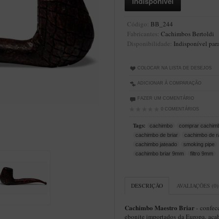
Código:
BB_244
Fabricantes:
Cachimbos Bertoldi
Disponibilidade:
Indisponível par
COLOCAR NA LISTA DE DESEJOS
ADICIONAR À COMPARAÇÃO
FAZER UM COMENTÁRIO
0 COMENTÁRIOS
Tags:
cachimbo
comprar cachim
cachimbo de briar
cachimbo de r
cachimbo jateado
smoking pipe
cachimbo briar 9mm
filtro 9mm
DESCRIÇÃO
AVALIAÇÕES (0)
Cachimbo Maestro Briar
- confec
ebonite importados da Europa, ac