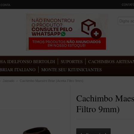
CONTAT
 CONTA
.
HA IDELFONSO BERTOLDI
SUPORTES
CACHIMBOS ARTESAN
BRIAR ITALIANO
MONTE SEU KIT/INICIANTES
»
Jateado
»
Cachimbo Maestro Briar (Aceita Filtro 9mm)
Cachimbo Maest
Filtro 9mm)