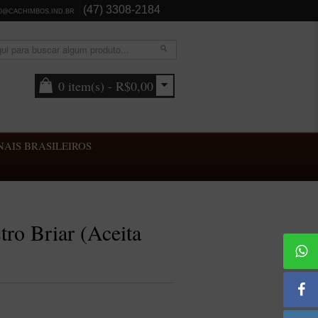
(47) 3308-2184
O@CACHIMBOS.IND.BR
0 item(s) - R$0,00
AIS BRASILEIROS
ro Briar (Aceita