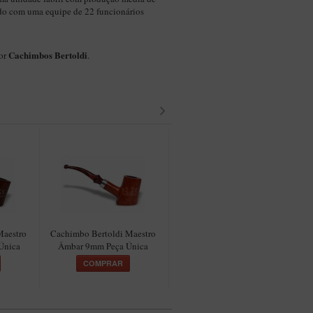
do com uma equipe de 22 funcionários
Cachimbos Bertoldi
por
.
Maestro
Cachimbo Bertoldi Maestro
Cachimbo Bertoldi Maestro
C
Única
Âmbar 9mm Peça Única
Verde Filtro 9mm Peça Única
COMPRAR
COMPRAR