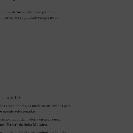
ro
, leve de brinde um saco protetor,
e mantem o seu produto sempre novo!
aneiro de 1984
dos apreciadores, as madeiras utilizadas para
osamente selecionadas.
 importador da madeira erica arborea,
bos
Briar
Maestro
"
" da linha
.
ma unidade fabril com produção média de