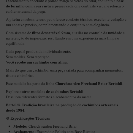
base
O acabamento encerado e polido realça os veios do briar, enquanto a
New Rose Polido
do fornilho com área rústica preservada
cria contraste visual e reforça o
caráter artesanal da peça.
Petrus
A piteira em ebonite europeu oferece conforto térmico, excelente vedação e
Piccolo
um encaixe preciso, complementando o conjunto com elegância.
Premium
filtro descartável 9mm
Com sistema de
, auxilia no controle da umidade e
na retenção de impurezas, resultando em uma experiência mais limpa e
Sextavado
equilibrada.
Zuccardi
Cada peça é produzida individualmente.
Sem moldes. Sem repetição.
Callia
Você recebe um cachimbo com alma.
Mais do que um cachimbo, uma peça criada para acompanhar momentos,
Encerado
rituais e histórias.
Hobby
Churchwarden Freehand Briar Bertoldi
Este modelo faz parte da linha
.
Speciale
outros modelos de cachimbos Bertoldi
Explore
.
Descubra diferentes formatos e acabamentos da marca.
BB Liso e Rústico
Bertoldi. Tradição brasileira na produção de cachimbos artesanais
Elite Longo
desde 1984.
Especificações Técnicas
⚙️
Barolo
Modelo:
Churchwarden Freehand Briar
CACHIMBOS ARTESANAIS DE BRIAR ITALIANO
Acabamento:
Encerado e Polido com Base Rústica