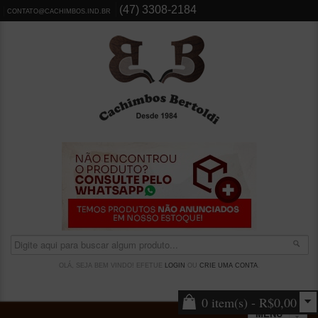
(47) 3308-2184
CONTATO@CACHIMBOS.IND.BR
OLÁ, SEJA BEM VINDO! EFETUE
LOGIN
OU
CRIE UMA CONTA
.
0 item(s) - R$0,00
MENU