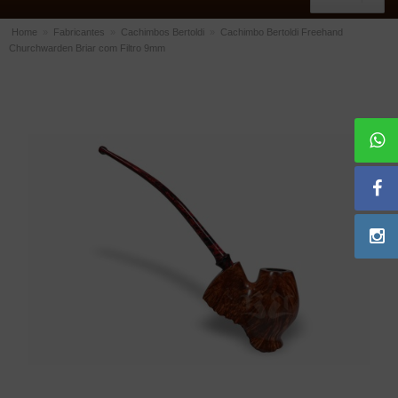
Home
»
Fabricantes
»
Cachimbos Bertoldi
»
Cachimbo Bertoldi Freehand
Churchwarden Briar com Filtro 9mm
ACESSÓRIOS
Dichavadores
Filtros para Cachimbo
Gás
Isqueiros
Suportes Bertoldi para Cachimbos
Piteiras para Cigarro
Limpadores para Cachimbo
Bolsas para Cachimbo
Cinzeiros
Cortadores de Charuto
Fluidos