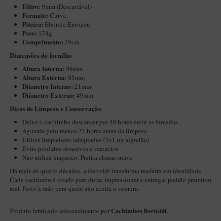
Filtro:
9mm (Descartável)
Maestro – Briar Italiano
Formato:
Curvo
Piteira:
Ebonite Europeu
Churchwarden – Briar Italiano
Peso:
174g
Jateado
Comprimento:
29cm
Dimensões do fornilho
Maestro Compacto – Briar Italiano
Altura Interna:
48mm
MONTE SEU KIT/INICIANTES
Altura Externa:
85mm
Diâmetro Interno:
21mm
Blends Para Cachimbo
Diâmetro Externo:
49mm
Cachimbos
Dicas de Limpeza e Conservação
Limpadores para Cachimbo
Deixe o cachimbo descansar por 48 horas entre as fumadas
Aguarde pelo menos 24 horas antes da limpeza
Suportes
Utilize limpadores adequados (3x1 ou algodão)
Evite produtos abrasivos e impactos
Filtros
Não utilize maçarico. Prefira chama suave
Isqueiros
Há mais de quatro décadas, a Bertoldi transforma madeira em identidade.
Cada cachimbo é criado para durar, impressionar e entregar padrão premium
real. Feito à mão para quem não aceita o comum.
Cachimbos Bertoldi
Produto fabricado artesanalmente por
.