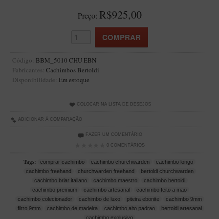
Artesão Idelfonso Bertoldi
R$925,00
Preço:
SUPORTES
Suporte Botinha para 1 cachimbo
Suporte Churchwarden
Código:
BBM_5010 CHU EBN
Fabricantes:
Cachimbos Bertoldi
Suporte para 2 Cachimbos
Disponibilidade:
Em estoque
Suporte Redondo
Suporte Retangular
COLOCAR NA LISTA DE DESEJOS
CACHIMBOS ARTESANAIS BRASILEIROS
ADICIONAR À COMPARAÇÃO
Cachimbos com Anel
FAZER UM COMENTÁRIO
0 COMENTÁRIOS
Cachimbos Mini
Tags:
comprar cachimbo
cachimbo churchwarden
cachimbo longo
Elite
cachimbo freehand
churchwarden freehand
bertoldi churchwarden
cachimbo briar italiano
cachimbo maestro
cachimbo bertoldi
Elite Nº 2
cachimbo premium
cachimbo artesanal
cachimbo feito a mao
Elite Polido
cachimbo colecionador
cachimbo de luxo
piteira ebonite
cachimbo 9mm
filtro 9mm
cachimbo de madeira
cachimbo alto padrao
bertoldi artesanal
Giovanni Encerado
cachimbo exclusivo