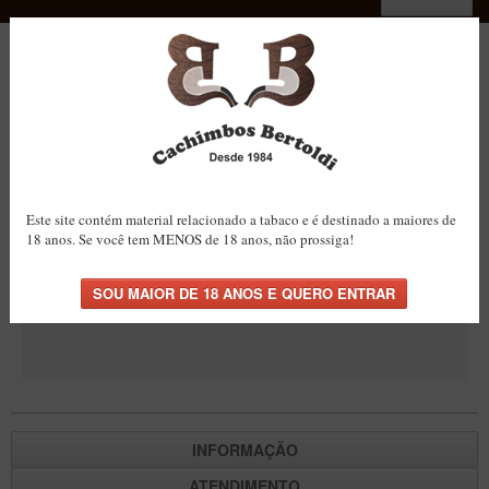
Home
»
Categoria não encontrada!
ACESSÓRIOS
Categoria não encontrada!
Dichavadores
Filtros para Cachimbo
Gás
Isqueiros
Este site contém material relacionado a tabaco e é destinado a maiores de
18 anos. Se você tem MENOS de 18 anos, não prossiga!
Categoria não encontrada!
Suportes Bertoldi para Cachimbos
Piteiras para Cigarro
CONTINUAR
Limpadores para Cachimbo
Bolsas para Cachimbo
Cinzeiros
Cortadores de Charuto
INFORMAÇÃO
Fluidos
ATENDIMENTO