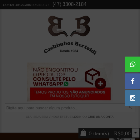
(47) 3308-2184
CONTATO@CACHIMBOS.IND.BR
OLÁ, SEJA BEM VINDO! EFETUE
LOGIN
OU
CRIE UMA CONTA
.
0 item(s) - R$0,00
MENU