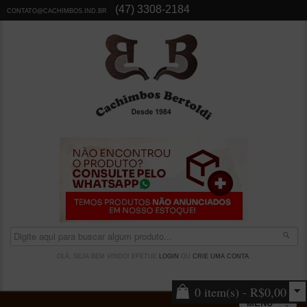
(47) 3308-2184
CONTATO@CACHIMBOS.IND.BR
OLÁ, SEJA BEM VINDO! EFETUE
LOGIN
OU
CRIE UMA CONTA
.
0 item(s) - R$0,00
MENU