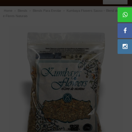
Home
»
Blends
»
Blends Para Enrolar
»
Kumbaya Flowers Sasso – Blend de Ervas
e Flores Naturais
ACESSÓRIOS
Dichavadores
Filtros para Cachimbo
Gás
Isqueiros
Suportes Bertoldi para Cachimbos
Piteiras para Cigarro
Limpadores para Cachimbo
Bolsas para Cachimbo
Cinzeiros
Cortadores de Charuto
Fluidos