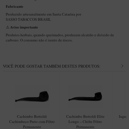
New Rose Polido
Fabricante
Petrus
Produzido artesanalmente em Santa Catarina por
SASSO TABACCOS BRASIL
Piccolo
Aviso importante
⚠️
Premium
Produtos herbais, quando queimados, produzem alcatrão e dióxido de
Sextavado
carbono. O consumo não é isento de riscos.
Zuccardi
Callia
VOCÊ PODE GOSTAR TAMBÉM DESTES PRODUTOS:
Encerado
Hobby
Speciale
BB Liso e Rústico
Elite Longo
Barolo
Cachimbo Bertoldi
Cachimbo Bertoldi Elite
Isquei
Cachimbeco Preto com Filtro
Longo – Chifre Filtro
CACHIMBOS ARTESANAIS DE BRIAR ITALIANO
Permanente
Permanente