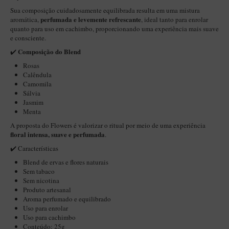
Sua composição cuidadosamente equilibrada resulta em uma mistura
Itália Encerado
perfumada e levemente refrescante
aromática,
, ideal tanto para enrolar
quanto para uso em cachimbo, proporcionando uma experiência mais suave
Maestro Nacional
e consciente.
Maestro Nacional Encerado
Composição do Blend
✔️
Caboclo - 7 Voltas
Rosas
Calêndula
Cachimbeco
Camomila
Sálvia
Churchwarden
Jasmim
Menta
Fiore
A proposta do Flowers é valorizar o ritual por meio de uma experiência
Giovanni
floral intensa, suave e perfumada
.
Jateado
✔️ Características
Blend de ervas e flores naturais
Luiggi
Sem tabaco
Sem nicotina
Montana
Produto artesanal
Mouton
Aroma perfumado e equilibrado
Uso para enrolar
New Rose
Uso para cachimbo
Conteúdo: 25g