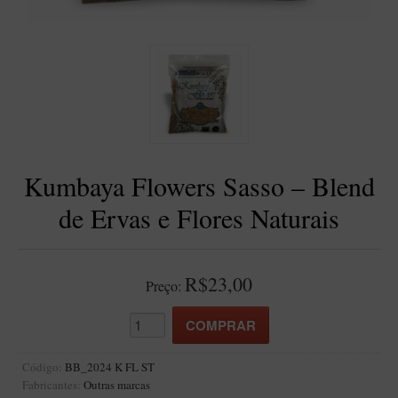
BLENDS
Blend Kumbaya
Blends Para Cachimbo
Blends Para Enrolar
Cândido Giovanella
D'ora
Kumbaya Flowers Sasso – Blend
Doctor Pipe
de Ervas e Flores Naturais
Geróss
Irlandez
Nacionais
R$23,00
Preço:
Sasso
Havana
Finamore
Código:
BB_2024 K FL ST
Fabricantes:
Outras marcas
LINHA IDELFONSO BERTOLDI