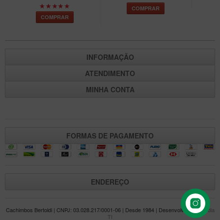
COMPRAR
Maestro – Briar Italiano
COMPRAR
Churchwarden – Briar Italiano
Jateado
INFORMAÇÃO
Maestro Compacto – Briar Italiano
MONTE SEU KIT/INICIANTES
ATENDIMENTO
Blends Para Cachimbo
MINHA CONTA
Cachimbos
Limpadores para Cachimbo
FORMAS DE PAGAMENTO
Suportes
Filtros
Isqueiros
ENDEREÇO
Cachimbos Bertoldi | CNPJ: 03.028.217/0001-06 | Desde 1984 | Desenvolvido por
Mídia
TI