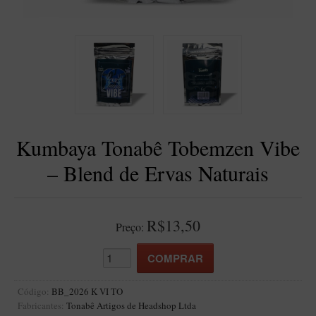
BLENDS
Blend Kumbaya
Blends Para Cachimbo
Blends Para Enrolar
Cândido Giovanella
D'ora
Kumbaya Tonabê Tobemzen Vibe
Doctor Pipe
– Blend de Ervas Naturais
Geróss
Irlandez
Nacionais
R$13,50
Preço:
Sasso
Havana
Finamore
Código:
BB_2026 K VI TO
Fabricantes:
Tonabê Artigos de Headshop Ltda
LINHA IDELFONSO BERTOLDI