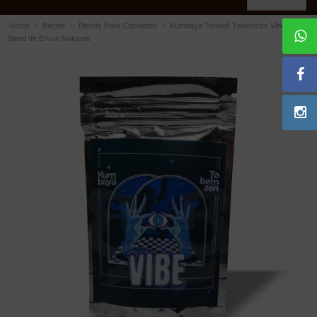
Home
»
Blends
»
Blends Para Cachimbo
»
Kumbaya Tonabê Tobemzen Vibe –
Blend de Ervas Naturais
ACESSÓRIOS
Dichavadores
Filtros para Cachimbo
Gás
Isqueiros
Suportes Bertoldi para Cachimbos
Piteiras para Cigarro
Limpadores para Cachimbo
Bolsas para Cachimbo
Cinzeiros
Cortadores de Charuto
Fluidos