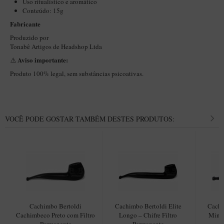
Uso ritualístico e aromático
New Rose Polido
Conteúdo: 15g
Petrus
Fabricante
Piccolo
Produzido por
Tonabê Artigos de Headshop Ltda
Premium
Aviso importante:
⚠️
Sextavado
Produto 100% legal, sem substâncias psicoativas.
Zuccardi
Callia
Encerado
VOCÊ PODE GOSTAR TAMBÉM DESTES PRODUTOS:
Hobby
Speciale
BB Liso e Rústico
Elite Longo
Barolo
Cachimbo Bertoldi
Cachimbo Bertoldi Elite
Cachi
Cachimbeco Preto com Filtro
Longo – Chifre Filtro
Mini 
CACHIMBOS ARTESANAIS DE BRIAR ITALIANO