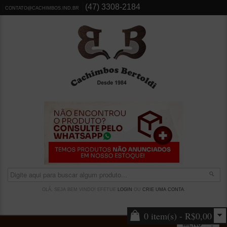
(47) 3308-2184
CONTATO@CACHIMBOS.IND.BR
OLÁ, SEJA BEM VINDO! EFETUE
LOGIN
OU
CRIE UMA CONTA
.
0 item(s) - R$0,00
MENU