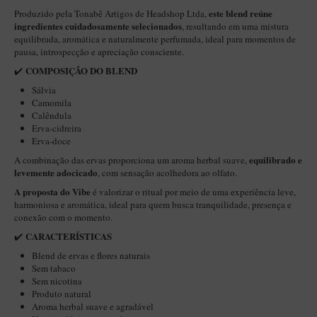
este blend reúne
Produzido pela Tonabê Artigos de Headshop Ltda,
Itália Encerado
ingredientes cuidadosamente selecionados
, resultando em uma mistura
equilibrada, aromática e naturalmente perfumada, ideal para momentos de
Maestro Nacional
pausa, introspecção e apreciação consciente.
Maestro Nacional Encerado
COMPOSIÇÃO DO BLEND
✔️
Caboclo - 7 Voltas
Sálvia
Camomila
Cachimbeco
Calêndula
Erva-cidreira
Churchwarden
Erva-doce
Fiore
equilibrado e
A combinação das ervas proporciona um aroma herbal suave,
levemente adocicado
, com sensação acolhedora ao olfato.
Giovanni
A proposta do Vibe
é valorizar o ritual por meio de uma experiência leve,
Jateado
harmoniosa e aromática, ideal para quem busca tranquilidade, presença e
conexão com o momento.
Luiggi
CARACTERÍSTICAS
✔️
Montana
Blend de ervas e flores naturais
Sem tabaco
Mouton
Sem nicotina
Produto natural
New Rose
Aroma herbal suave e agradável