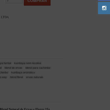
 LTDA
ya herbal
kumbaya sem nicotina
al
blend de ervas
blend para cachimbo
achimbo
kumbaya aromático
co way
blend floral
ervas naturais
Blend Natural de Ervas e Flores 25g