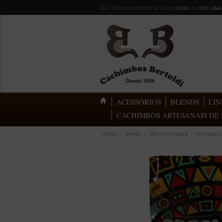
OLÁ, SEJA BEM VINDO! EFETUE
LOGIN
OU
CRIE UMA
ACESSÓRIOS
BLENDS
LIN
CACHIMBOS ARTESANAIS DE 
Home
»
Blends
»
Blend Kumbaya
»
Kumbaya Or