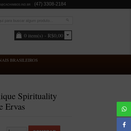
(47) 3308-2184
O@CACHIMBOS.IND.BR
0 item(s) - R$0,00
AIS BRASILEIROS
que Spirituality
e Ervas