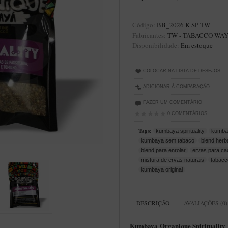
Código:
BB_2026 K SP TW
Fabricantes:
TW - TABACCO WAY
Disponibilidade:
Em estoque
COLOCAR NA LISTA DE DESEJOS
ADICIONAR À COMPARAÇÃO
FAZER UM COMENTÁRIO
0 COMENTÁRIOS
Tags:
kumbaya spirituality
kumba
kumbaya sem tabaco
blend herb
blend para enrolar
ervas para c
mistura de ervas naturais
tabac
kumbaya original
DESCRIÇÃO
AVALIAÇÕES (0)
Kumbaya Organique Spirituality