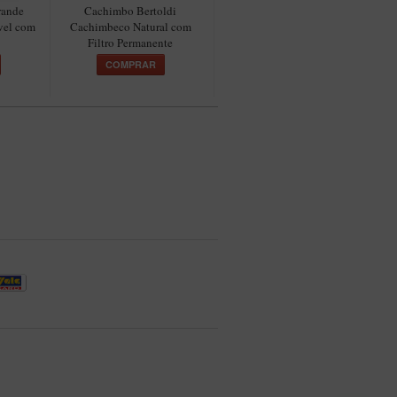
rande
Cachimbo Bertoldi
Cachimbo Bertoldi Elite
vel com
Cachimbeco Natural com
Longo – Chifre Filtro
Filtro Permanente
Permanente
COMPRAR
COMPRAR