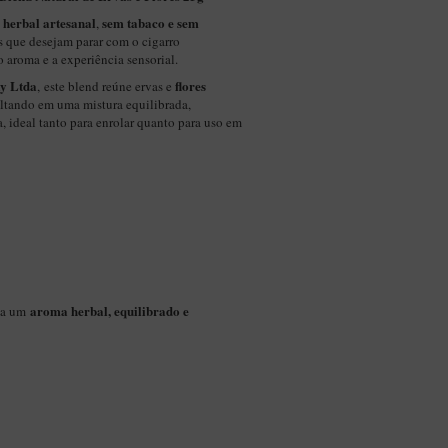
 herbal artesanal
sem tabaco e sem
,
s que desejam parar com o cigarro
o aroma e a experiência sensorial.
y Ltda
flores
, este blend reúne ervas e
ultando em uma mistura equilibrada,
 ideal tanto para enrolar quanto para uso em
aroma herbal, equilibrado e
na um