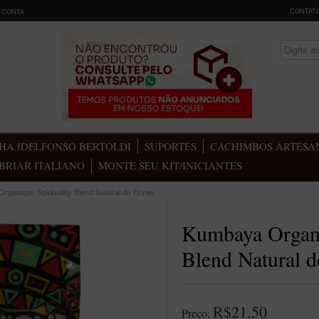
CONTAT
 CONTA
.
HA IDELFONSO BERTOLDI
SUPORTES
CACHIMBOS ARTESAN
BRIAR ITALIANO
MONTE SEU KIT/INICIANTES
ganique Spirituality Blend Natural de Ervas
Kumbaya Organi
Blend Natural d
R$21,50
Preço: