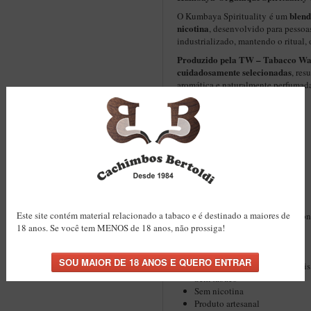
blend
O Kumbaya Spirituality é um
nicotina
, desenvolvido para pessoa
industrializado, mantendo o ritual, 
Produzido pela TW
–
Tabacco Wa
cuidadosamente selecionadas
, res
aromática e naturalmente perfumada,
cachimbo.
COMPOSIÇÃO DO BLEND
✔️
Camomila
Eucalipto
folhas de passiflora
Jasmim
Manjericão
Tomilho
Este site contém material relacionado a tabaco e é destinado a maiores de
A combinação das ervas proporcio
18 anos. Se você tem MENOS de 18 anos, não prossiga!
levemente refrescante
.
CARACTERÍSTICAS
✔️
Blend de ervas e flores naturais
Sem tabaco
Sem nicotina
Produto artesanal