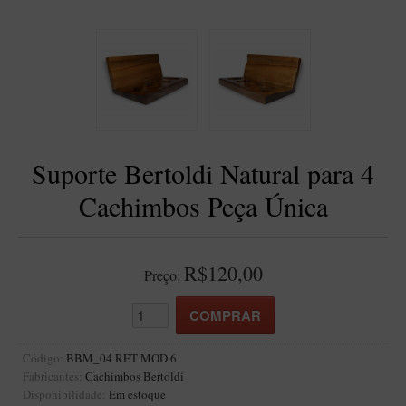
BLENDS
Blend Kumbaya
Blends Para Cachimbo
Blends Para Enrolar
Cândido Giovanella
D'ora
Suporte Bertoldi Natural para 4
Doctor Pipe
Cachimbos Peça Única
Geróss
Irlandez
R$120,00
Preço:
Nacionais
Sasso
Havana
Código:
BBM_04 RET MOD 6
Finamore
Fabricantes:
Cachimbos Bertoldi
LINHA IDELFONSO BERTOLDI
Disponibilidade:
Em estoque