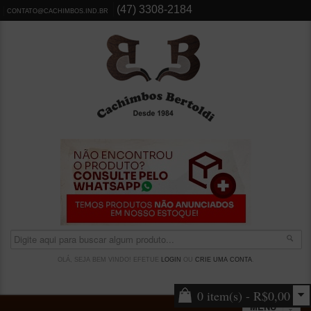
(47) 3308-2184
CONTATO@CACHIMBOS.IND.BR
OLÁ, SEJA BEM VINDO! EFETUE
LOGIN
OU
CRIE UMA CONTA
.
0 item(s) - R$0,00
MENU