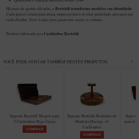
Qualidade e tradição Bertoldi desde 1984
Maestro – Briar Italiano
Bertoldi transforma madeira em identidade
Há mais de quatro décadas, a
.
Cada peça é criada para durar, impressionar e revelar qualidade artesanal em
Churchwarden – Briar Italiano
cada detalhe. Feito à mão para quem não aceita o comum.
Jateado
Cachimbos Bertoldi
Produto fabricado por
.
Maestro Compacto – Briar Italiano
MONTE SEU KIT/INICIANTES
Blends Para Cachimbo
VOCÊ PODE GOSTAR TAMBÉM DESTES PRODUTOS:
Cachimbos
Limpadores para Cachimbo
Suportes
Filtros
Isqueiros
Suporte Bertoldi Mogno para
Suporte Bertoldi Redondo de
Suporte
3 Cachimbos Peça Única
Madeira Maciça – 6
para 6 
Cachimbos
COMPRAR
COMPRAR