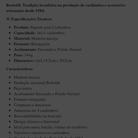
New Rose Polido
Bertoldi. Tradição brasileira na produção de cachimbos e acessórios
artesanais desde 1984.
Petrus
Especificações Técnicas
⚙️
Piccolo
Produto:
Suporte para Cachimbos
Premium
Capacidade:
Até 4 cachimbos
Material:
Madeira maciça
Sextavado
Formato:
Retangular
Acabamento:
Encerado e Polido Natural
Zuccardi
Peso:
344g
Dimensões:
(AxL) 9,5cm x 20,5cm
Callia
Características
Encerado
Madeira maciça
Produção artesanal Bertoldi
Hobby
Peça única
Speciale
Acabamento Encerado e Polido Natural
Formato retangular
BB Liso e Rústico
Compacto e funcional
Armazena até 4 cachimbos
Elite Longo
Boa estabilidade na bancada
Design clássico e funcional
Barolo
Ideal para mesa, balcão, vitrine ou escritório
Valoriza e organiza os cachimbos
CACHIMBOS ARTESANAIS DE BRIAR ITALIANO