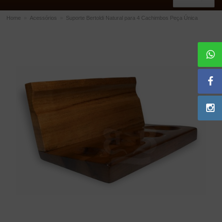
Home
»
Acessórios
»
Suporte Bertoldi Natural para 4 Cachimbos Peça Única
ACESSÓRIOS
Dichavadores
Filtros para Cachimbo
Gás
Isqueiros
Suportes Bertoldi para Cachimbos
Piteiras para Cigarro
Limpadores para Cachimbo
Bolsas para Cachimbo
Cinzeiros
Cortadores de Charuto
Fluidos