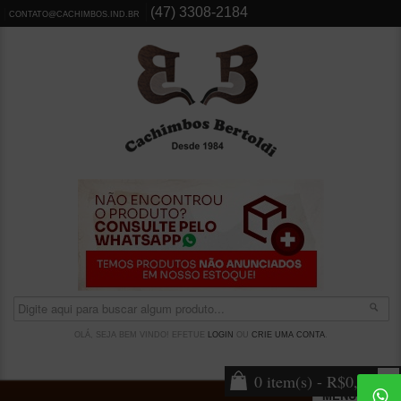
(47) 3308-2184
CONTATO@CACHIMBOS.IND.BR
OLÁ, SEJA BEM VINDO! EFETUE
LOGIN
OU
CRIE UMA CONTA
.
0 item(s) - R$0,00
MENU