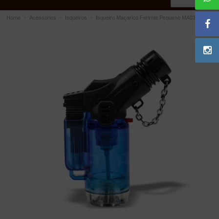
Home
»
Acessórios
»
Isqueiros
»
Isqueiro Maçarico Ferimte Pequeno MA0396
ACESSÓRIOS
Dichavadores
Filtros para Cachimbo
Gás
Isqueiros
Suportes Bertoldi para Cachimbos
Piteiras para Cigarro
Limpadores para Cachimbo
Bolsas para Cachimbo
Cinzeiros
Cortadores de Charuto
Fluidos