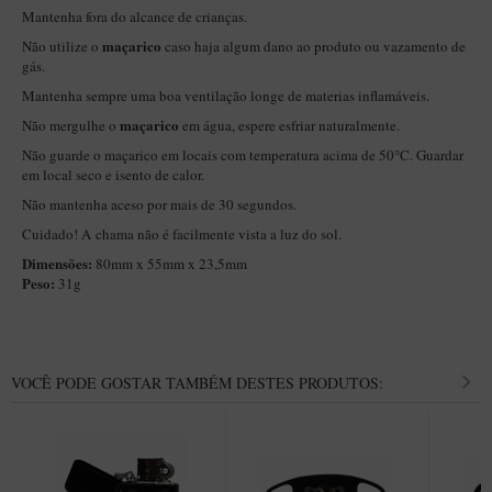
Mantenha fora do alcance de crianças.
Itália Encerado
maçarico
Não utilize o
caso haja algum dano ao produto ou vazamento de
Maestro Nacional
gás.
Mantenha sempre uma boa ventilação longe de materias inflamáveis.
Maestro Nacional Encerado
maçarico
Não mergulhe o
em água, espere esfriar naturalmente.
Caboclo - 7 Voltas
Não guarde o maçarico em locais com temperatura acima de 50°C. Guardar
Cachimbeco
em local seco e isento de calor.
Não mantenha aceso por mais de 30 segundos.
Churchwarden
Cuidado! A chama não é facilmente vista a luz do sol.
Fiore
Dimensões:
80mm x 55mm x 23,5mm
Giovanni
Peso:
31g
Jateado
Luiggi
VOCÊ PODE GOSTAR TAMBÉM DESTES PRODUTOS:
Montana
Mouton
New Rose