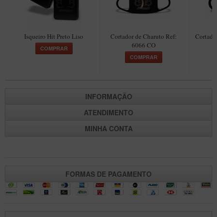
New Rose Polido
Petrus
Piccolo
Isqueiro Hit Preto Liso
Cortador de Charuto Ref:
Cortador
6066 CO
COMPRAR
Premium
COMPRAR
Sextavado
Zuccardi
INFORMAÇÃO
Callia
ATENDIMENTO
Encerado
MINHA CONTA
Hobby
Speciale
BB Liso e Rústico
FORMAS DE PAGAMENTO
Elite Longo
Barolo
CACHIMBOS ARTESANAIS DE BRIAR ITALIANO