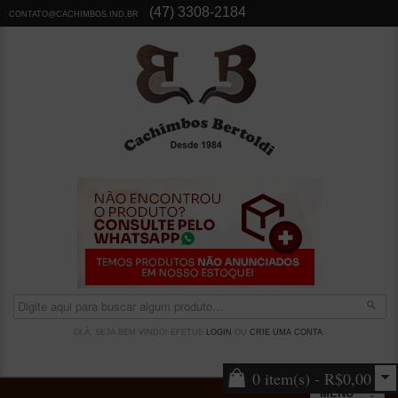
(47) 3308-2184
CONTATO@CACHIMBOS.IND.BR
OLÁ, SEJA BEM VINDO! EFETUE
LOGIN
OU
CRIE UMA CONTA
.
0 item(s) - R$0,00
MENU