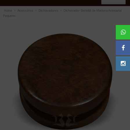
Home
»
Acessórios
»
Dichavadores
»
Dichavador Bertoldi de Madeira Artesanal
Pequeno
ACESSÓRIOS
Dichavadores
Filtros para Cachimbo
Gás
Isqueiros
Suportes Bertoldi para Cachimbos
Piteiras para Cigarro
Limpadores para Cachimbo
Bolsas para Cachimbo
Cinzeiros
Cortadores de Charuto
Fluidos