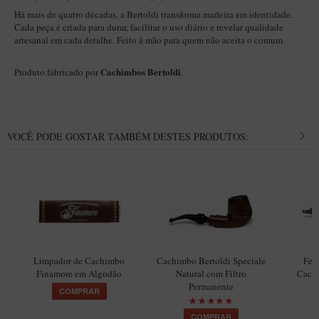
Maestro – Briar Italiano
Há mais de quatro décadas, a Bertoldi transforma madeira em identidade.
Cada peça é criada para durar, facilitar o uso diário e revelar qualidade
Churchwarden – Briar Italiano
artesanal em cada detalhe. Feito à mão para quem não aceita o comum.
Jateado
Cachimbos Bertoldi
Produto fabricado por
.
Maestro Compacto – Briar Italiano
MONTE SEU KIT/INICIANTES
Blends Para Cachimbo
VOCÊ PODE GOSTAR TAMBÉM DESTES PRODUTOS:
Cachimbos
Limpadores para Cachimbo
Suportes
Filtros
Isqueiros
Limpador de Cachimbo
Cachimbo Bertoldi Speciale
Fer
Finamore em Algodão
Natural com Filtro
Cach
Permanente
COMPRAR
COMPRAR