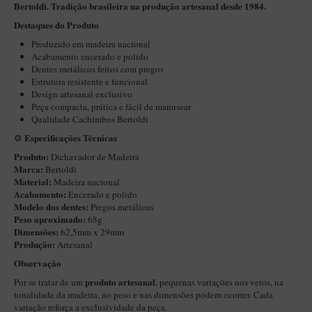
New Rose Polido
Bertoldi. Tradição brasileira na produção artesanal desde 1984.
Destaques do Produto
Petrus
Produzido em madeira nacional
Piccolo
Acabamento encerado e polido
Dentes metálicos feitos com pregos
Premium
Estrutura resistente e funcional
Design artesanal exclusivo
Sextavado
Peça compacta, prática e fácil de manusear
Zuccardi
Qualidade Cachimbos Bertoldi
Especificações Técnicas
⚙️
Callia
Produto:
Dichavador de Madeira
Encerado
Marca:
Bertoldi
Material:
Madeira nacional
Hobby
Acabamento:
Encerado e polido
Modelo dos dentes:
Pregos metálicos
Speciale
Peso aproximado:
68g
Dimensões:
62,5mm x 29mm
BB Liso e Rústico
Produção:
Artesanal
Elite Longo
Observação
Barolo
produto artesanal
Por se tratar de um
, pequenas variações nos veios, na
tonalidade da madeira, no peso e nas dimensões podem ocorrer. Cada
CACHIMBOS ARTESANAIS DE BRIAR ITALIANO
variação reforça a exclusividade da peça.