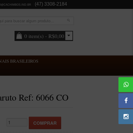
(47) 3308-2184
O@CACHIMBOS.IND.BR
0 item(s) - R$0,00
AIS BRASILEIROS
aruto Ref: 6066 CO