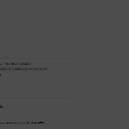
to
comprar cortador
tador de charuto com lamina dupla
a
la
charutos
ara apreciadores de
.