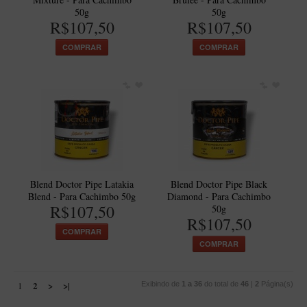
50g
50g
R$107,50
R$107,50
COMPRAR
COMPRAR
Blend Doctor Pipe Latakia
Blend Doctor Pipe Black
Blend - Para Cachimbo 50g
Diamond - Para Cachimbo
R$107,50
50g
R$107,50
COMPRAR
COMPRAR
2
>
>|
1
Exibindo de
1 a 36
do total de
46
|
2
Página(s)