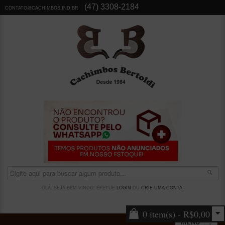
(47) 3308-2184
CONTATO@CACHIMBOS.IND.BR
OLÁ, SEJA BEM VINDO! EFETUE
LOGIN
OU
CRIE UMA CONTA
.
0 item(s) - R$0,00
MENU