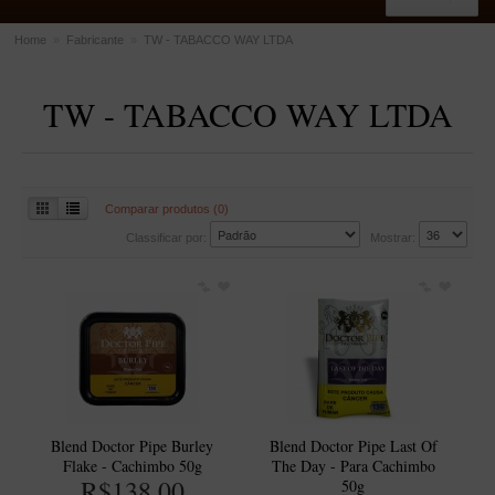
Home
»
Fabricante
»
TW - TABACCO WAY LTDA
ACESSÓRIOS
TW - TABACCO WAY LTDA
Dichavadores
Filtros para Cachimbo
Gás
Comparar produtos (0)
Isqueiros
Classificar por:
Mostrar:
Suportes Bertoldi para Cachimbos
Piteiras para Cigarro
Limpadores para Cachimbo
Bolsas para Cachimbo
Cinzeiros
Cortadores de Charuto
Blend Doctor Pipe Burley
Blend Doctor Pipe Last Of
Flake - Cachimbo 50g
The Day - Para Cachimbo
Fluidos
R$138,00
50g