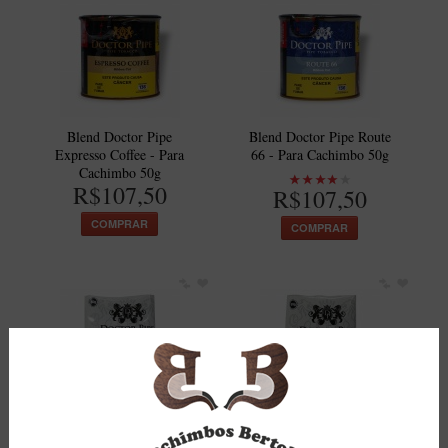
Maestro – Briar Italiano
Churchwarden – Briar Italiano
Jateado
Maestro Compacto – Briar Italiano
Blend Doctor Pipe
Blend Doctor Pipe Route
MONTE SEU KIT/INICIANTES
Expresso Coffee - Para
66 - Para Cachimbo 50g
Cachimbo 50g
Blends Para Cachimbo
R$107,50
R$107,50
Cachimbos
COMPRAR
COMPRAR
Limpadores para Cachimbo
Suportes
Filtros
Isqueiros
Blend Doctor Pipe Route
Blend Doctor Pipe Old
66 - Para Cachimbo 50g
Dark Fired - Para