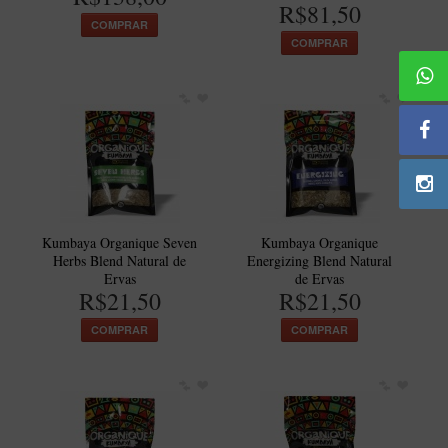
R$81,50
BLENDS
COMPRAR
Blend Kumbaya
COMPRAR
Blends Para Cachimbo
Blends Para Enrolar
Cândido Giovanella
D'ora
Doctor Pipe
Geróss
Kumbaya Organique Seven
Kumbaya Organique
Herbs Blend Natural de
Energizing Blend Natural
Irlandez
Ervas
de Ervas
R$21,50
R$21,50
Nacionais
COMPRAR
COMPRAR
Sasso
Havana
Finamore
LINHA IDELFONSO BERTOLDI