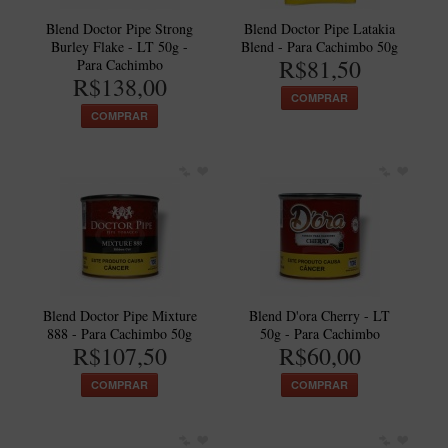
New Rose Polido
Blend Doctor Pipe Strong
Blend Doctor Pipe Latakia
Petrus
Burley Flake - LT 50g -
Blend - Para Cachimbo 50g
R$81,50
Para Cachimbo
Piccolo
R$138,00
COMPRAR
Premium
COMPRAR
Sextavado
Zuccardi
Callia
Encerado
Hobby
Speciale
Blend Doctor Pipe Mixture
Blend D'ora Cherry - LT
888 - Para Cachimbo 50g
50g - Para Cachimbo
BB Liso e Rústico
R$107,50
R$60,00
Elite Longo
COMPRAR
COMPRAR
Barolo
CACHIMBOS ARTESANAIS DE BRIAR ITALIANO