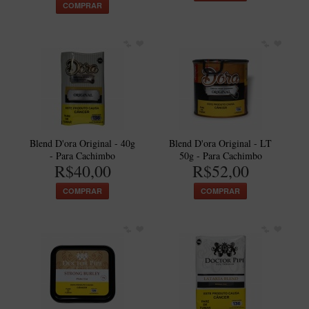
COMPRAR
Itália Encerado
Maestro Nacional
Maestro Nacional Encerado
Caboclo - 7 Voltas
Cachimbeco
Churchwarden
Blend D'ora Original - 40g
Blend D'ora Original - LT
Fiore
- Para Cachimbo
50g - Para Cachimbo
R$40,00
R$52,00
Giovanni
COMPRAR
COMPRAR
Jateado
Luiggi
Montana
Mouton
New Rose