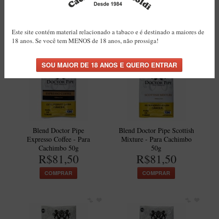
R$81,50
Cachimbo 50g
R$81,50
COMPRAR
Este site contém material relacionado a tabaco e é destinado a maiores de
COMPRAR
18 anos. Se você tem MENOS de 18 anos, não prossiga!
Blend Doctor Pipe
Blend Doctor Pipe Scottish
Expresso Coffee - Para
Mixture - Para Cachimbo
Cachimbo 50g
50g
R$81,50
R$81,50
COMPRAR
COMPRAR