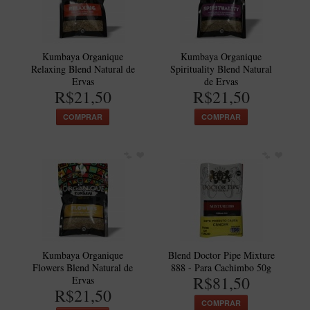
Artesão Idelfonso Bertoldi
SUPORTES
Kumbaya Organique
Kumbaya Organique
Suporte Botinha para 1 cachimbo
Relaxing Blend Natural de
Spirituality Blend Natural
Suporte Churchwarden
Ervas
de Ervas
R$21,50
R$21,50
Suporte para 2 Cachimbos
COMPRAR
COMPRAR
Suporte Redondo
Suporte Retangular
CACHIMBOS ARTESANAIS BRASILEIROS
Cachimbos com Anel
Cachimbos Mini
Elite
Kumbaya Organique
Blend Doctor Pipe Mixture
Elite Nº 2
Flowers Blend Natural de
888 - Para Cachimbo 50g
R$81,50
Ervas
Elite Polido
R$21,50
COMPRAR
Giovanni Encerado