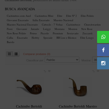
, produzidos no Brasil desde 1984.
BLENDS
BUSCA AVANÇADA
Blend Kumbaya
Cachimbos com Anel
Cachimbos Mini
Elite
Elite Nº 2
Elite Polido
Blends Para Cachimbo
Giovanni Encerado
Itália Encerado
Maestro Nacional
Maestro Nacional Encerado
Caboclo - 7 Voltas
Cachimbeco
Churchwarden
Blends Para Enrolar
Fiore
Giovanni
Jateado
Luiggi
Montana
Mouton
New Rose
New Rose Polido
Petrus
Piccolo
Premium
Sextavado
Zuccardi
Cândido Giovanella
Callia
Encerado
Hobby
Speciale
BB Liso e Rústico
Elite Longo
D'ora
Barolo
Doctor Pipe
Comparar produtos (0)
Geróss
Classificar por:
Mostrar:
Irlandez
Nacionais
Sasso
Havana
Finamore
LINHA IDELFONSO BERTOLDI
Cachimbo Bertoldi
Cachimbo Bertoldi Maestro