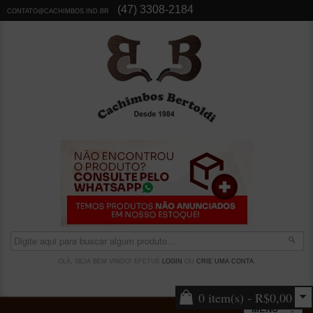
(47) 3308-2184
CONTATO@CACHIMBOS.IND.BR
OLÁ, SEJA BEM VINDO! EFETUE
LOGIN
OU
CRIE UMA CONTA
.
0 item(s) - R$0,00
MENU