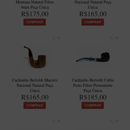
Montana Natural Filtro
Nacional Natural Peça
Artesão Idelfonso Bertoldi
9mm Peça Única
Única
R$175,00
R$165,00
SUPORTES
COMPRAR
COMPRAR
Suporte Botinha para 1 cachimbo
Suporte Churchwarden
Suporte para 2 Cachimbos
Suporte Redondo
Suporte Retangular
CACHIMBOS ARTESANAIS BRASILEIROS
Cachimbo Bertoldi Maestro
Cachimbo Bertoldi Callia
Cachimbos com Anel
Nacional Natural Peça
Preto Filtro Permanente
Cachimbos Mini
Única
Peça Única
R$165,00
R$185,00
Elite
COMPRAR
COMPRAR
Elite Nº 2
Elite Polido
Giovanni Encerado