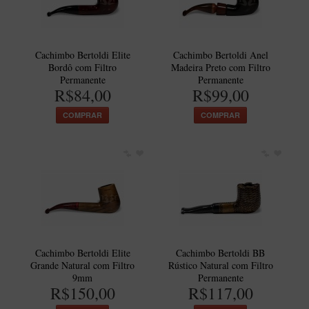
Maestro – Briar Italiano
Churchwarden – Briar Italiano
Cachimbo Bertoldi Elite
Cachimbo Bertoldi Anel
Jateado
Bordô com Filtro
Madeira Preto com Filtro
Permanente
Permanente
Maestro Compacto – Briar Italiano
R$84,00
R$99,00
MONTE SEU KIT/INICIANTES
COMPRAR
COMPRAR
Blends Para Cachimbo
Cachimbos
Limpadores para Cachimbo
Suportes
Filtros
Isqueiros
Cachimbo Bertoldi Elite
Cachimbo Bertoldi BB
Grande Natural com Filtro
Rústico Natural com Filtro
9mm
Permanente
R$150,00
R$117,00