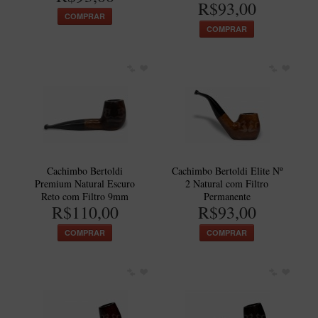
R$93,00
New Rose Polido
COMPRAR
Petrus
COMPRAR
Piccolo
Premium
Sextavado
Zuccardi
Callia
Encerado
Cachimbo Bertoldi
Cachimbo Bertoldi Elite Nº
Premium Natural Escuro
2 Natural com Filtro
Hobby
Reto com Filtro 9mm
Permanente
R$110,00
R$93,00
Speciale
COMPRAR
COMPRAR
BB Liso e Rústico
Elite Longo
Barolo
CACHIMBOS ARTESANAIS DE BRIAR ITALIANO