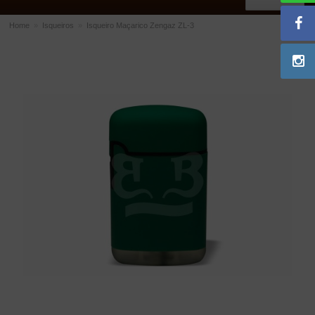
Home
»
Isqueiros
»
Isqueiro Maçarico Zengaz ZL-3
ACESSÓRIOS
Dichavadores
Filtros para Cachimbo
Gás
Isqueiros
Suportes Bertoldi para Cachimbos
Piteiras para Cigarro
Limpadores para Cachimbo
Bolsas para Cachimbo
Cinzeiros
Cortadores de Charuto
Fluidos