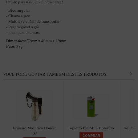
Pronto para usar, já vai com carga!
Itália Encerado
- Bico angular
- Chama a jato
Maestro Nacional
- Mais leve e fácil de transportar
- Recarregável a gás
Maestro Nacional Encerado
- Ideal para charutos
Caboclo - 7 Voltas
Dimensões:
72mm x 40mm x 19mm
Peso:
38g
Cachimbeco
Churchwarden
Fiore
VOCÊ PODE GOSTAR TAMBÉM DESTES PRODUTOS:
Giovanni
Jateado
Luiggi
Montana
Mouton
Isqueiro Maçarico Honest
Isqueiro Bic Mini Colorido
Isqueiro
New Rose
185
COMPRAR