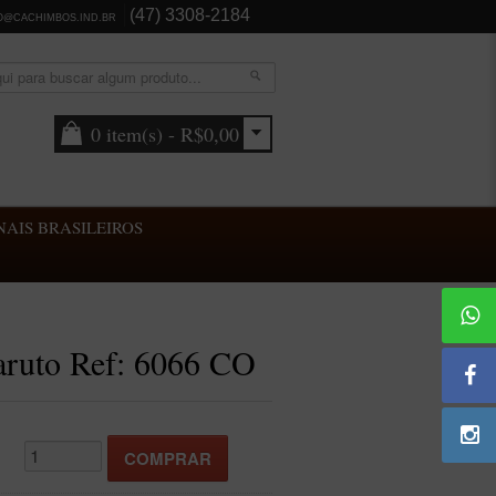
(47) 3308-2184
O@CACHIMBOS.IND.BR
0 item(s) - R$0,00
AIS BRASILEIROS
aruto Ref: 6066 CO