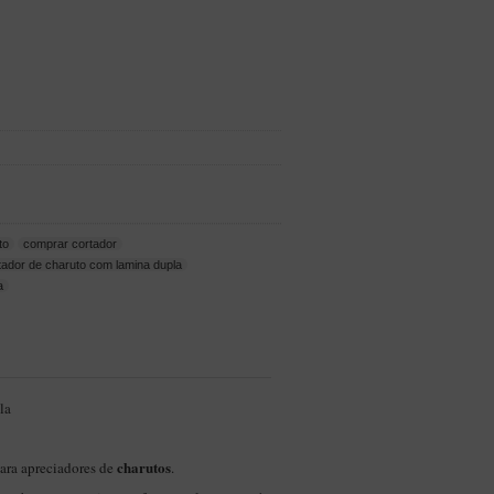
to
comprar cortador
tador de charuto com lamina dupla
a
la
charutos
ara apreciadores de
.