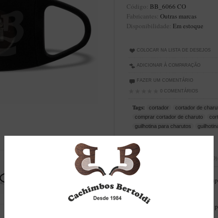
Código:
BB_6066 CO
Fabricantes:
Outras marcas
Disponibilidade:
Em estoque
COLOCAR NA LISTA DE DESEJOS
ADICIONAR À COMPARAÇÃO
FAZER UM COMENTÁRIO
0 COMENTÁRIOS
Tags:
cortador
cortador de charu
comprar cortador de charuto
cor
guilhotina para charutos
guilhotin
DESCRIÇÃO
AVALIAÇÕES (0)
Cortador de charutos
- lâmina dup
Dimensões: 10,3 x 4cm
Acessório de extrema importância p