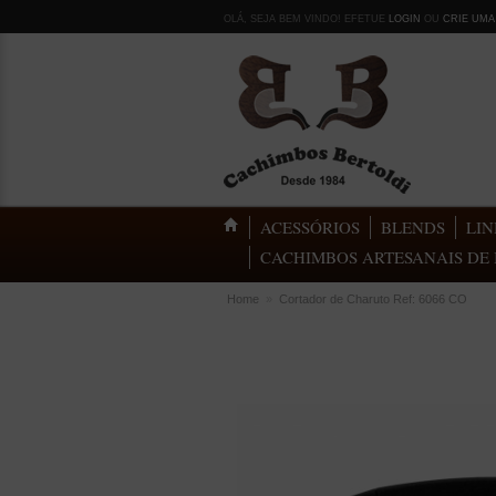
OLÁ, SEJA BEM VINDO! EFETUE
LOGIN
OU
CRIE UMA
ACESSÓRIOS
BLENDS
LIN
CACHIMBOS ARTESANAIS DE 
Home
»
Cortador de Charuto Ref: 6066 CO