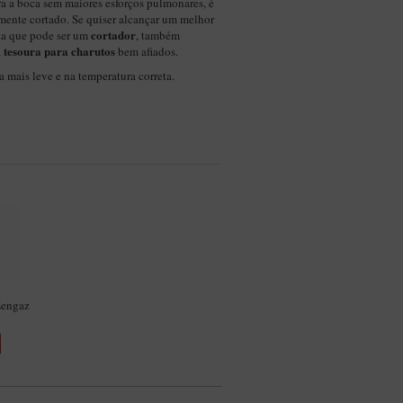
a a boca sem maiores esforços pulmonares, é
amente cortado. Se quiser alcançar um melhor
cortador
eta que pode ser um
, também
tesoura para charutos
a
bem afiados.
a mais leve e na temperatura correta.
Zengaz