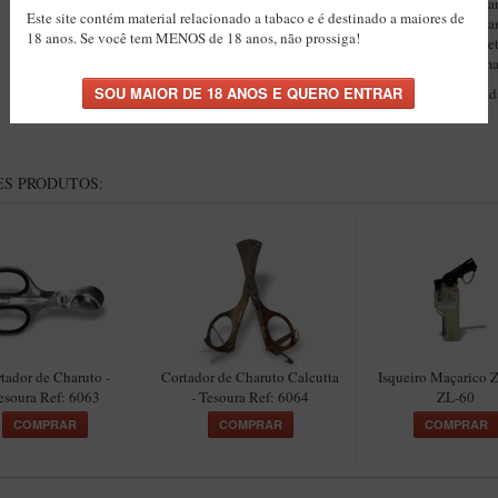
charuto
Para que o fumo flua do
par
Este site contém material relacionado a tabaco e é destinado a maiores de
essencial que o charuto seja devid
18 anos. Se você tem MENOS de 18 anos, não prossiga!
resultado, utilize a ferramenta corr
guilhotina
conhecido como
ou um
Essa prática vai garantir uma fumad
S PRODUTOS:
tador de Charuto -
Cortador de Charuto Calcutta
Isqueiro Maçarico 
esoura Ref: 6063
- Tesoura Ref: 6064
ZL-60
COMPRAR
COMPRAR
COMPRAR